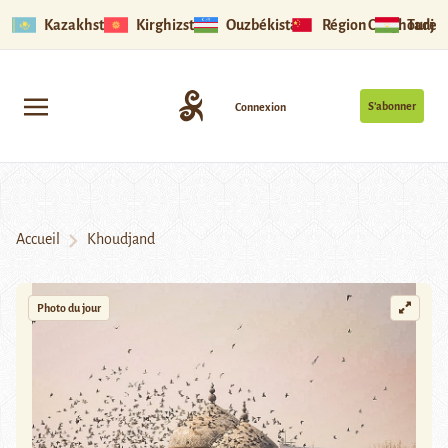
Kazakhstan
Kirghizstan
Ouzbékistan
Région Ouïghoure
Tadjik
S’abonner
Connexion
Accueil
Khoudjand
Photo du jour