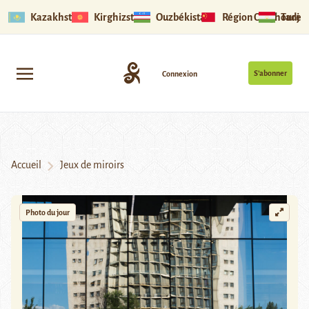
Kazakhstan
Kirghizstan
Ouzbékistan
Région Ouïghoure
Tadjik
S’abonner
Connexion
Accueil
Jeux de miroirs
Photo du jour