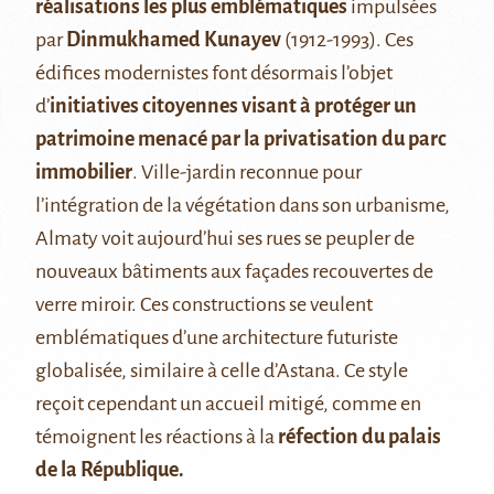
réalisations les plus emblématiques
impulsées
par
Dinmukhamed Kunayev
(1912-1993). Ces
édifices modernistes font désormais l’objet
d’
initiatives citoyennes visant à protéger un
patrimoine menacé par la privatisation du parc
immobilier
. Ville-jardin reconnue pour
l’intégration de la végétation dans son urbanisme,
Almaty voit aujourd’hui ses rues se peupler de
nouveaux bâtiments aux façades recouvertes de
verre miroir. Ces constructions se veulent
emblématiques d’une architecture futuriste
globalisée, similaire à celle d’Astana. Ce style
reçoit cependant un accueil mitigé, comme en
témoignent les réactions à la
réfection du palais
de la République
.