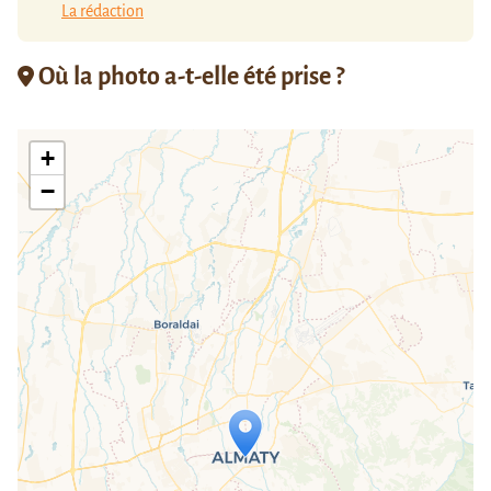
La rédaction
Où la photo a-t-elle été prise ?
+
−
Travelers' Map is loading...
If you see this after your page is
loaded completely, leafletJS files are
missing.