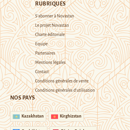
RUBRIQUES
S’abonner à Novastan
Le projet Novastan
Charte éditoriale
Equipe
Partenaires
Mentions légales
Contact
Conditions générales de vente
Conditions générales d’utilisation
NOS PAYS
Kazakhstan
Kirghizstan