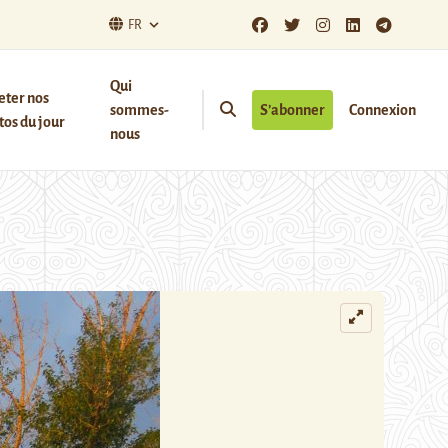
FR
Qui
eter nos
sommes-
S’abonner
Connexion
os du jour
nous