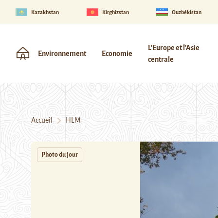
Kazakhstan
Kirghizstan
Ouzbékistan
L'Europe et l'Asie
Environnement
Economie
centrale
Accueil
HLM
Photo du jour