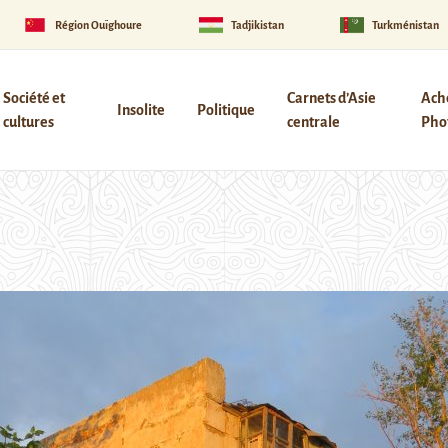
Région Ouïghoure
Tadjikistan
Turkménistan
Société et
Carnets d’Asie
Ach
Insolite
Politique
cultures
centrale
Phot