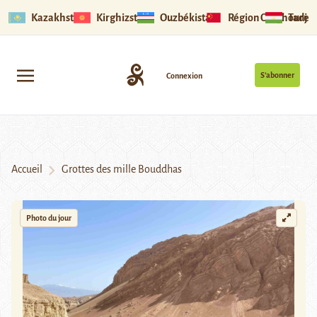
Kazakhstan
Kirghizstan
Ouzbékistan
Région Ouïghoure
Tadjik
S’abonner
Connexion
Accueil
Grottes des mille Bouddhas
Photo du jour