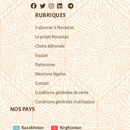
RUBRIQUES
S’abonner à Novastan
Le projet Novastan
Charte éditoriale
Equipe
Partenaires
Mentions légales
Contact
Conditions générales de vente
Conditions générales d’utilisation
NOS PAYS
Kazakhstan
Kirghizstan