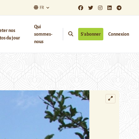
FR
Qui
eter nos
sommes-
S’abonner
Connexion
os du jour
nous