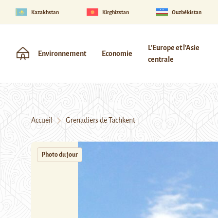
Kazakhstan
Kirghizstan
Ouzbékistan
L'Europe et l'Asie
Environnement
Economie
centrale
Accueil
Grenadiers de Tachkent
Photo du jour