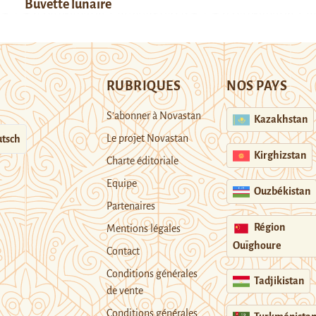
Buvette lunaire
RUBRIQUES
NOS PAYS
S’abonner à Novastan
Kazakhstan
Le projet Novastan
tsch
Kirghizstan
Charte éditoriale
Equipe
Ouzbékistan
Partenaires
Région
Mentions légales
Ouïghoure
Contact
Conditions générales
Tadjikistan
de vente
Conditions générales