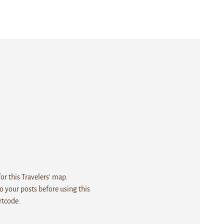
r this Travelers' map.
 your posts before using this
rtcode.