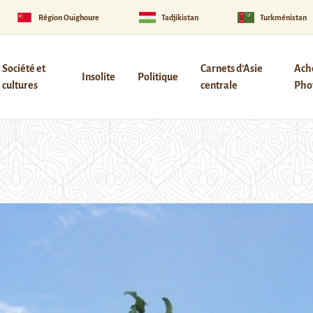
Région Ouïghoure
Tadjikistan
Turkménistan
Société et
Carnets d’Asie
Ach
Insolite
Politique
cultures
centrale
Phot