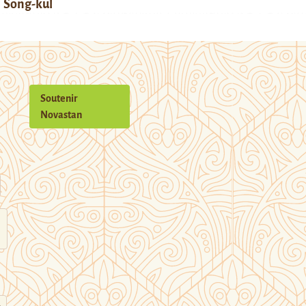
Song-kul
Soutenir
Novastan