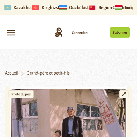
Kazakhstan
Kirghizstan
Ouzbékistan
Région Ouïghoure
Tadjik
S’abonner
Connexion
Accueil
Grand-père et petit-fils
Photo du jour