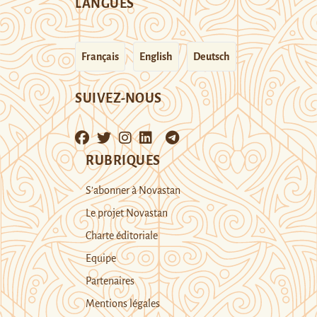
LANGUES
Français
English
Deutsch
SUIVEZ-NOUS
RUBRIQUES
S’abonner à Novastan
Le projet Novastan
Charte éditoriale
Equipe
Partenaires
Mentions légales