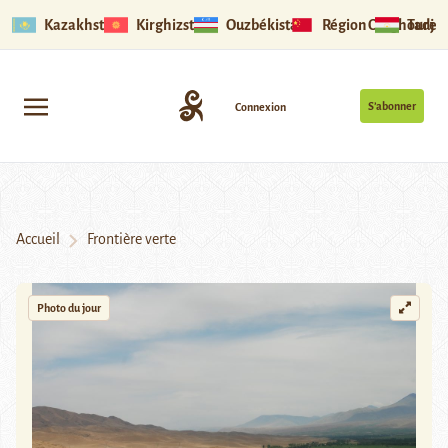
Kazakhstan
Kirghizstan
Ouzbékistan
Région Ouïghoure
Tadjik
S’abonner
Connexion
Accueil
Frontière verte
Photo du jour