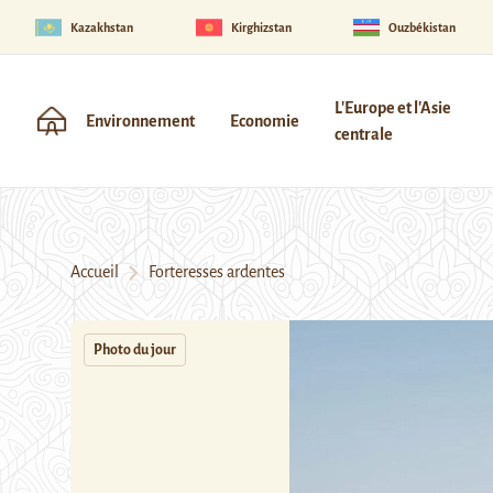
Kazakhstan
Kirghizstan
Ouzbékistan
L'Europe et l'Asie
Environnement
Economie
centrale
Accueil
Forteresses ardentes
Photo du jour