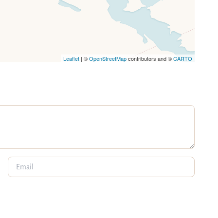
Leaflet
| ©
OpenStreetMap
contributors and ©
CARTO