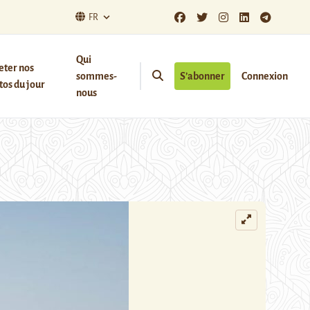
FR
Qui
eter nos
sommes-
S’abonner
Connexion
os du jour
nous