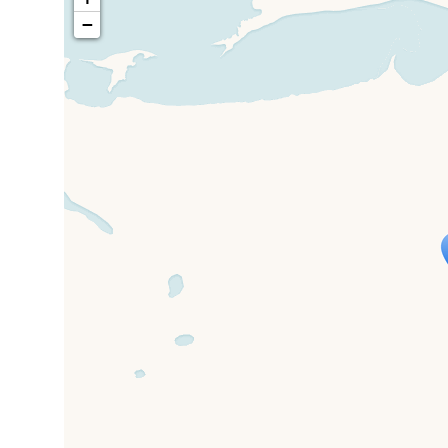
−
Travelers' M
If you see this after your page is
mi