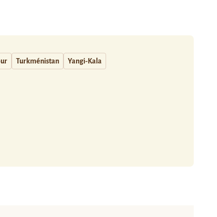
our
Turkménistan
Yangi-Kala