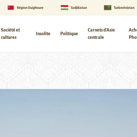
Région Ouïghoure
Tadjikistan
Turkménistan
Société et
Carnets d’Asie
Ach
Insolite
Politique
cultures
centrale
Phot