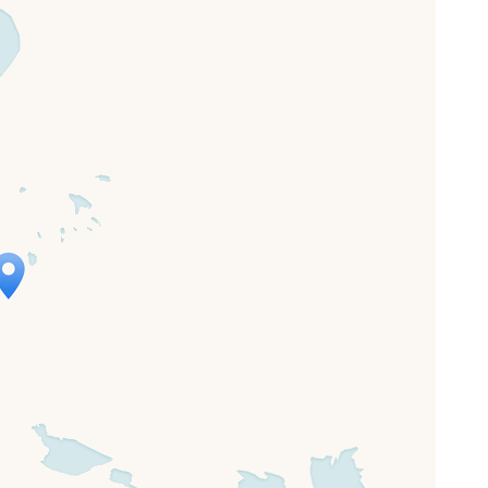
ap is loading...
 loaded completely, leafletJS files are
ssing.