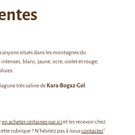
dentes
s canyons situés dans les montagnes du
ntenses, blanc, jaune, ocre, violet et rouge,
pluies.
 lagune très saline de
Kara-Bogaz-Gol
.
z
en acheter certaines par ici
et les recevoir chez
cette rubrique ? N'hésitez pas à nous
contacter.
"