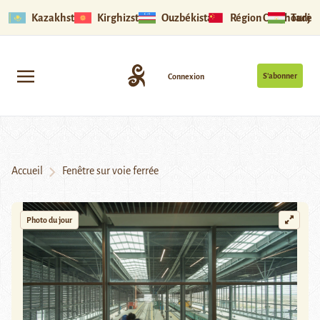
Kazakhstan
Kirghizstan
Ouzbékistan
Région Ouïghoure
Tadjik
S’abonner
Connexion
Accueil
Fenêtre sur voie ferrée
Photo du jour