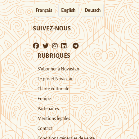
Français
English
Deutsch
SUIVEZ-NOUS
RUBRIQUES
S’abonner à Novastan
Le projet Novastan
Charte éditoriale
Equipe
Partenaires
Mentions légales
Contact
Conditions générales de vente