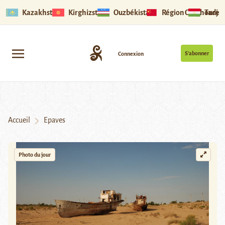
Kazakhstan
Kirghizstan
Ouzbékistan
Région Ouïghoure
Tadjik
S’abonner
Connexion
Accueil
Epaves
Photo du jour