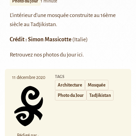
Photo du jour
1 minute
L’intérieur d’une mosquée construite au 16ème
siècle au Tadjikistan.
Crédit : Simon Massicotte
(Italie)
Retrouvez nos photos du jour
ici
.
TAGS
11 décembre 2020
Architecture
Mosquée
Photo du Jour
Tadjikistan
Rédigé par :