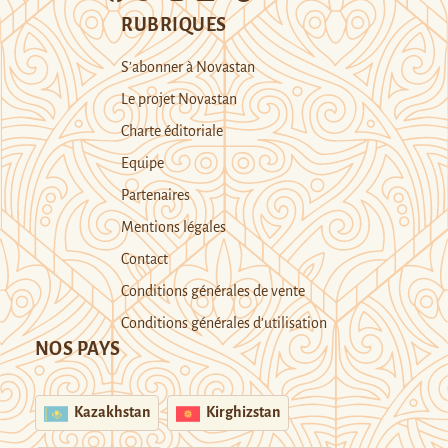
RUBRIQUES
S’abonner à Novastan
Le projet Novastan
Charte éditoriale
Equipe
Partenaires
Mentions légales
Contact
Conditions générales de vente
Conditions générales d’utilisation
NOS PAYS
Kazakhstan
Kirghizstan