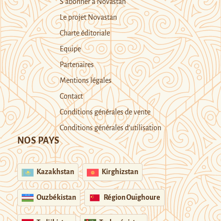
S’abonner à Novastan
Le projet Novastan
Charte éditoriale
Equipe
Partenaires
Mentions légales
Contact
Conditions générales de vente
Conditions générales d’utilisation
NOS PAYS
Kazakhstan
Kirghizstan
Ouzbékistan
Région Ouïghoure