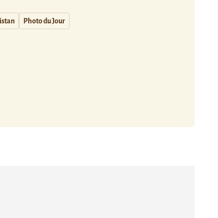
istan
Photo du Jour