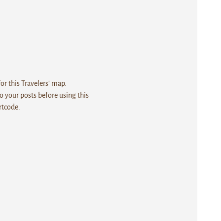
r this Travelers' map.
 your posts before using this
rtcode.