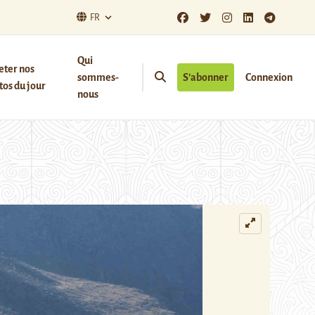
FR
Qui
eter nos
sommes-
S’abonner
Connexion
os du jour
nous