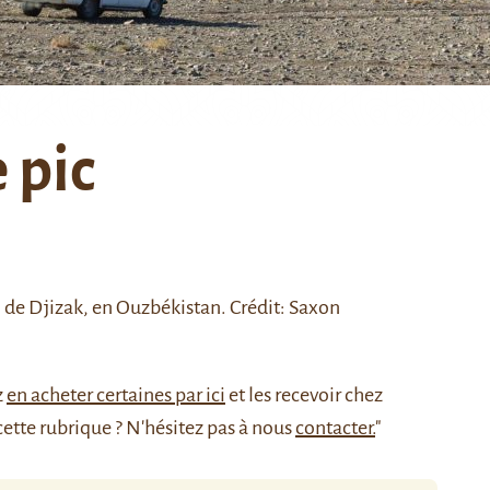
 pic
n de
Djizak
, en Ouzbékistan. Crédit:
Saxon
z
en acheter certaines par ici
et les recevoir chez
cette rubrique ? N'hésitez pas à nous
contacter.
"