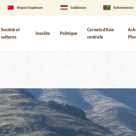
Région Ouïghoure
Tadjikistan
Turkménistan
Société et
Carnets d’Asie
Ach
Insolite
Politique
cultures
centrale
Phot