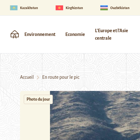
Kazakhstan
Kirghizstan
Ouzbékistan
L'Europe et l'Asie
Environnement
Economie
centrale
Accueil
En route pour le pic
Photo du jour