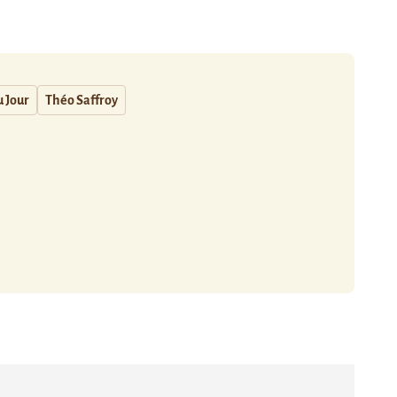
 Jour
Théo Saffroy