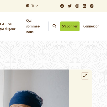
FR
Qui
eter nos
sommes-
S’abonner
Connexion
os du jour
nous