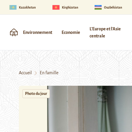
Kazakhstan
Kirghizstan
Ouzbékistan
L'Europe et l'Asie
Environnement
Economie
centrale
Accueil
En famille
Photo du jour