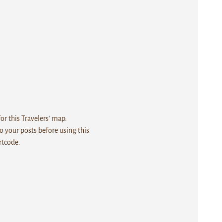
r this Travelers' map.
 your posts before using this
rtcode.