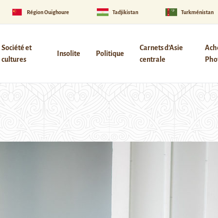
Région Ouïghoure
Tadjikistan
Turkménistan
Société et
Carnets d’Asie
Ach
Insolite
Politique
cultures
centrale
Phot