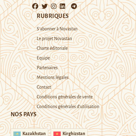
RUBRIQUES
S’abonner à Novastan
Le projet Novastan
Charte éditoriale
Equipe
Partenaires
Mentions légales
Contact
Conditions générales de vente
Conditions générales d’utilisation
NOS PAYS
Kazakhstan
Kirghizstan