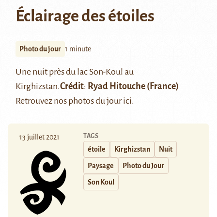
Éclairage des étoiles
Photo du jour
1 minute
Une nuit près du
lac Son-Koul
au
Kirghizstan.
Crédit
:
Ryad Hitouche
(France)
Retrouvez nos photos du jour
ici
.
TAGS
13 juillet 2021
étoile
Kirghizstan
Nuit
Paysage
Photo du Jour
Son Koul