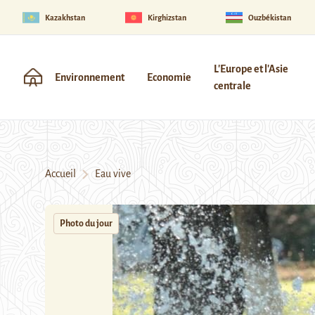
Kazakhstan
Kirghizstan
Ouzbékistan
L'Europe et l'Asie
Environnement
Economie
centrale
Accueil
Eau vive
Photo du jour