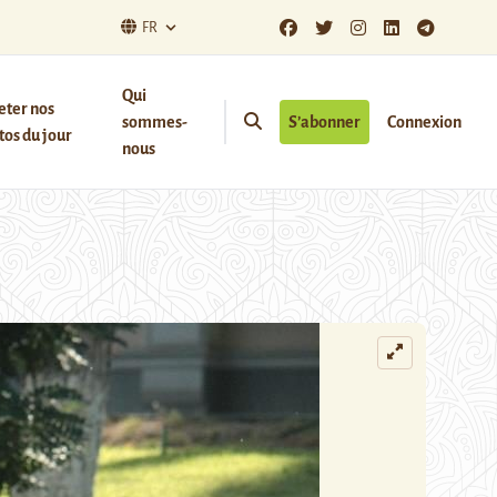
FR
Qui
eter nos
sommes-
S’abonner
Connexion
os du jour
nous