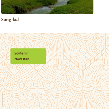
Song-kul
Soutenir
Novastan