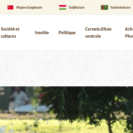
Région Ouïghoure
Tadjikistan
Turkménistan
Société et
Carnets d’Asie
Ach
Insolite
Politique
cultures
centrale
Phot