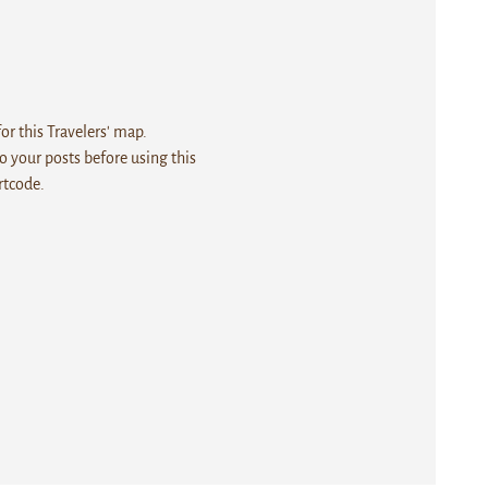
r this Travelers' map.
 your posts before using this
rtcode.