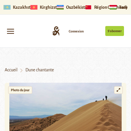
Kazakhstan
Kirghizstan
Ouzbékistan
Région Ouïghoure
Tadjik
S’abonner
Connexion
Accueil
Dune chantante
Photo du jour