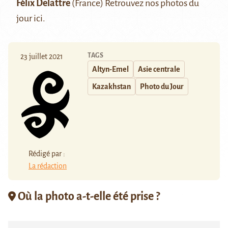
Félix Delattre
(France) Retrouvez nos photos du
jour
ici
.
TAGS
23 juillet 2021
Altyn-Emel
Asie centrale
Kazakhstan
Photo du Jour
Rédigé par :
La rédaction
Où la photo a-t-elle été prise ?