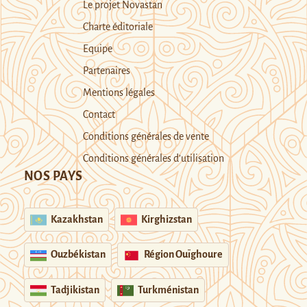
Le projet Novastan
Charte éditoriale
Equipe
Partenaires
Mentions légales
Contact
Conditions générales de vente
Conditions générales d’utilisation
NOS PAYS
Kazakhstan
Kirghizstan
Ouzbékistan
Région Ouïghoure
Tadjikistan
Turkménistan