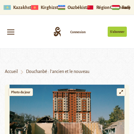
Kazakhstan
Kirghizstan
Ouzbékistan
Région Ouïghoure
Tadjik
S’abonner
Connexion
Accueil
Douchanbé : l’ancien et le nouveau
Photo du jour