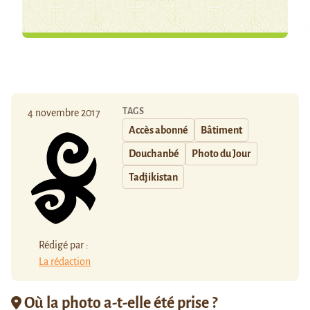
TAGS
4 novembre 2017
Accès abonné
Bâtiment
Douchanbé
Photo du Jour
Tadjikistan
Rédigé par :
La rédaction
Où la photo a-t-elle été prise ?