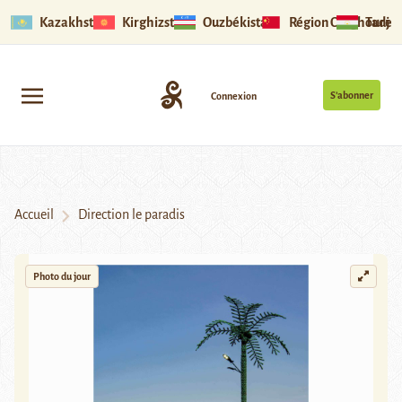
Kazakhstan
Kirghizstan
Ouzbékistan
Région Ouïghoure
Tadjik
S’abonner
Connexion
Accueil
Direction le paradis
Photo du jour