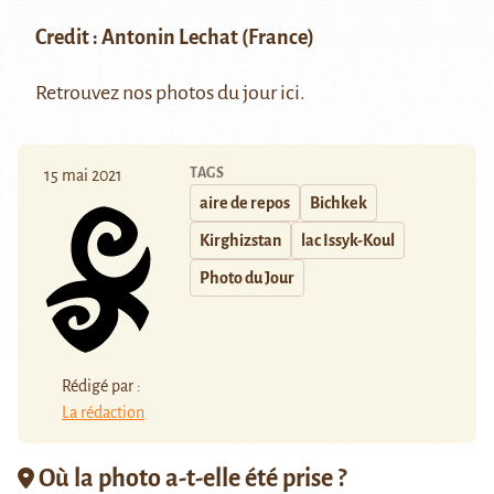
Credit :
Antonin Lechat
(France)
Retrouvez nos photos du jour
ici
.
TAGS
15 mai 2021
aire de repos
Bichkek
Kirghizstan
lac Issyk-Koul
Photo du Jour
Rédigé par :
La rédaction
Où la photo a-t-elle été prise ?