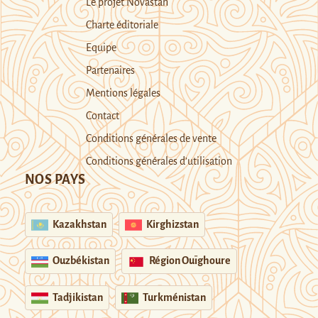
Le projet Novastan
Charte éditoriale
Equipe
Partenaires
Mentions légales
Contact
Conditions générales de vente
Conditions générales d’utilisation
NOS PAYS
Kazakhstan
Kirghizstan
Ouzbékistan
Région Ouïghoure
Tadjikistan
Turkménistan