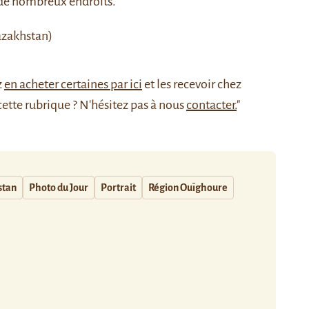
 de nombreux endroits.
azakhstan)
z
en acheter certaines par ici
et les recevoir chez
cette rubrique ? N'hésitez pas à nous
contacter.
"
stan
Photo du Jour
Portrait
Région Ouïghoure