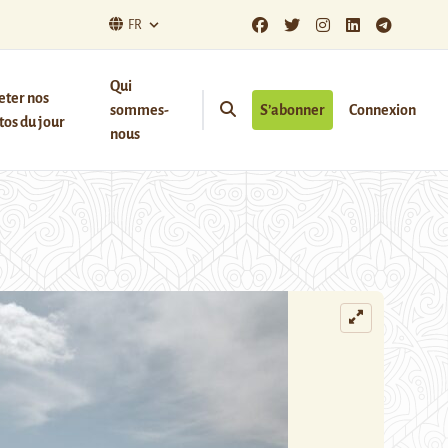
FR
Qui
eter nos
sommes-
S’abonner
Connexion
os du jour
nous