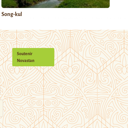
Song-kul
Soutenir
Novastan