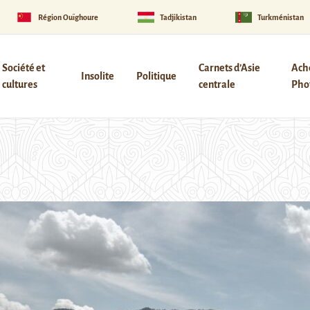
Région Ouïghoure
Tadjikistan
Turkménistan
Société et
Carnets d’Asie
Ach
Insolite
Politique
cultures
centrale
Phot