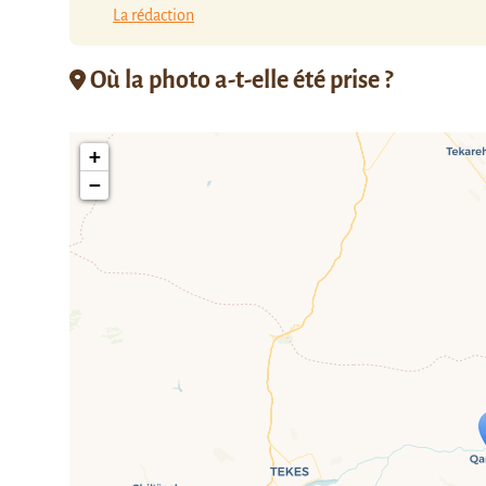
La rédaction
Où la photo a-t-elle été prise ?
+
−
Travelers' M
If you see this after your page is
mi