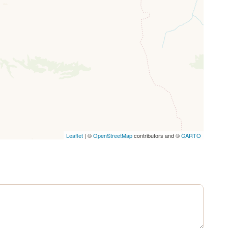
Leaflet
| ©
OpenStreetMap
contributors and ©
CARTO