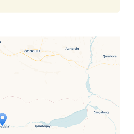
ap is loading...
 loaded completely, leafletJS files are
ssing.