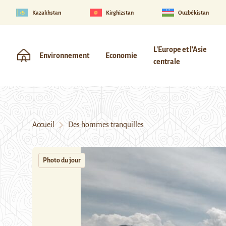
Kazakhstan
Kirghizstan
Ouzbékistan
L'Europe et l'Asie
Environnement
Economie
centrale
Accueil
Des hommes tranquilles
Photo du jour