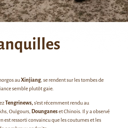
anquilles
Khorgos au
Xinjiang
, se rendent sur les tombes de
mbiance semble plutôt gaie.
hez
Tengrinews,
s’est récemment rendu au
akhs, Ouïgours,
Dounganes
et Chinois. Il y a observé
n est ressorti convaincu que les coutumes et les