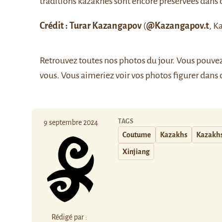
traditions kazakhes sont encore préservées dans
Crédit : Turar Kazangapov
(
@Kazangapov.t
, K
Retrouvez
toutes nos photos du jour
. Vous pouve
vous. Vous aimeriez voir vos photos figurer dans 
TAGS
9 septembre 2024
Coutume
Kazakhs
Kazakh
Xinjiang
Rédigé par :