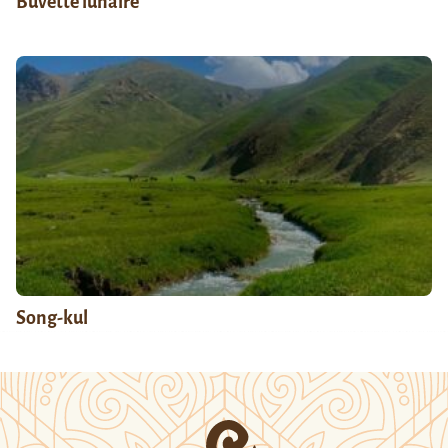
Buvette lunaire
Song-kul