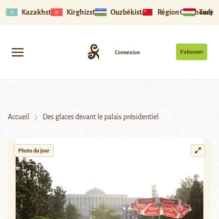
Kazakhstan
Kirghizstan
Ouzbékistan
Région Ouïghoure
Tadjik
S’abonner
Connexion
Accueil
Des glaces devant le palais présidentiel
Photo du jour