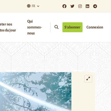
FR
Qui
eter nos
sommes-
S’abonner
Connexion
os du jour
nous