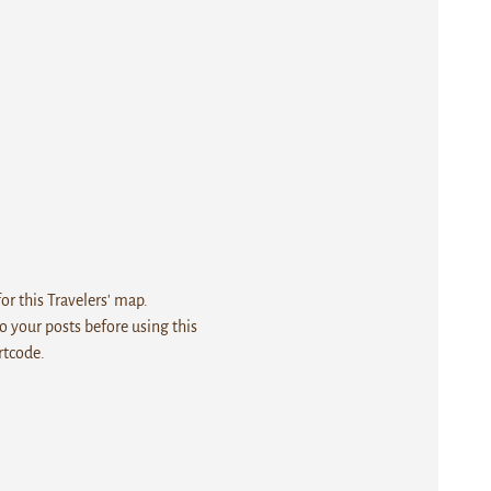
r this Travelers' map.
 your posts before using this
rtcode.