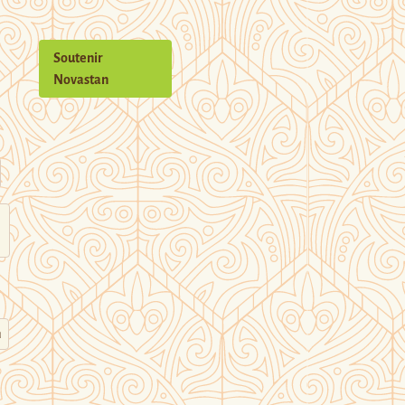
Soutenir
Novastan
n