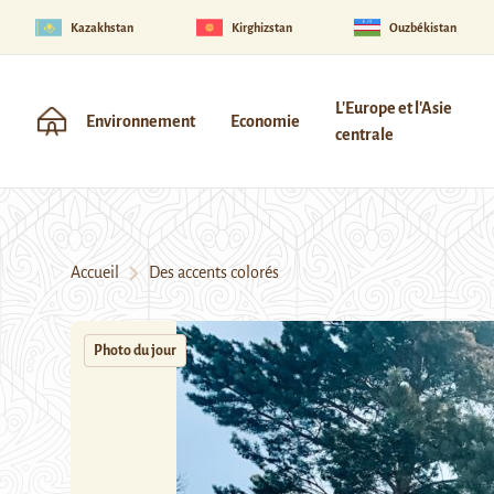
Kazakhstan
Kirghizstan
Ouzbékistan
L'Europe et l'Asie
Environnement
Economie
centrale
Accueil
Des accents colorés
Photo du jour