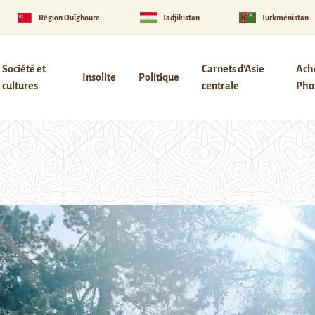
Région Ouïghoure
Tadjikistan
Turkménistan
Société et
Carnets d’Asie
Ach
Insolite
Politique
cultures
centrale
Phot