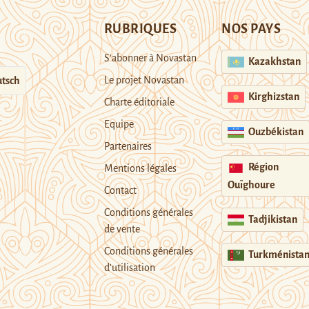
RUBRIQUES
NOS PAYS
S’abonner à Novastan
Kazakhstan
Le projet Novastan
tsch
Kirghizstan
Charte éditoriale
Equipe
Ouzbékistan
Partenaires
Région
Mentions légales
Ouïghoure
Contact
Conditions générales
Tadjikistan
de vente
Conditions générales
Turkménista
d’utilisation