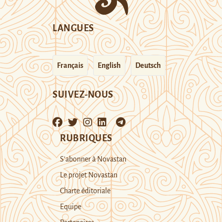
LANGUES
Français
English
Deutsch
SUIVEZ-NOUS
RUBRIQUES
S’abonner à Novastan
Le projet Novastan
Charte éditoriale
Equipe