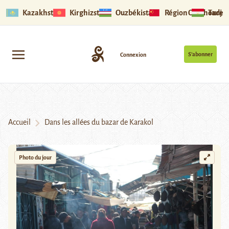
Kazakhstan
Kirghizstan
Ouzbékistan
Région Ouïghoure
Tadjik
S’abonner
Connexion
Accueil
Dans les allées du bazar de Karakol
Photo du jour