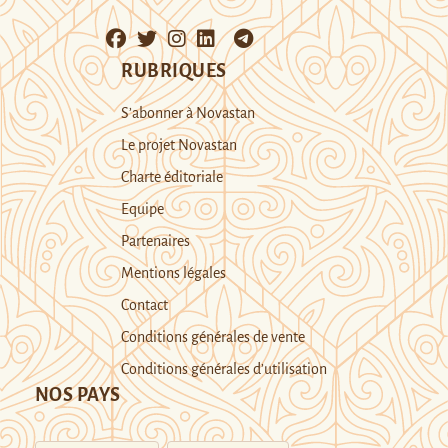
RUBRIQUES
S’abonner à Novastan
Le projet Novastan
Charte éditoriale
Equipe
Partenaires
Mentions légales
Contact
Conditions générales de vente
Conditions générales d’utilisation
NOS PAYS