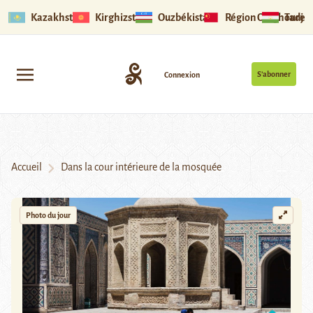
Kazakhstan
Kirghizstan
Ouzbékistan
Région Ouïghoure
Tadjik
S’abonner
Connexion
Accueil
Dans la cour intérieure de la mosquée
Photo du jour