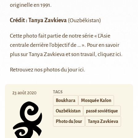
originelle en 1991.
Crédit :
Tanya Zavkieva
(Ouzbékistan)
Cette photo fait partie de notre série
« L’Asie
centrale derrière l’objectif de … »
. Pour en savoir
plus sur Tanya Zavkieva et son travail, cliquez
ici
.
Retrouvez nos photos du jour
ici
.
TAGS
23 août 2020
Boukhara
Mosquée Kalon
Ouzbékistan
passé soviétique
Photo du Jour
Tanya Zavkieva