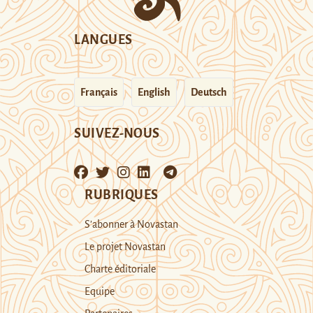
LANGUES
Français
English
Deutsch
SUIVEZ-NOUS
RUBRIQUES
S’abonner à Novastan
Le projet Novastan
Charte éditoriale
Equipe