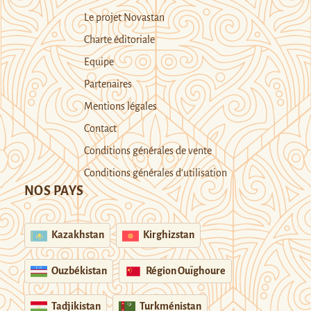
Le projet Novastan
Charte éditoriale
Equipe
Partenaires
Mentions légales
Contact
Conditions générales de vente
Conditions générales d’utilisation
NOS PAYS
Kazakhstan
Kirghizstan
Ouzbékistan
Région Ouïghoure
Tadjikistan
Turkménistan