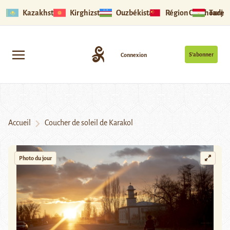
Kazakhstan
Kirghizstan
Ouzbékistan
Région Ouïghoure
Tadjik
S’abonner
Connexion
Accueil
Coucher de soleil de Karakol
Photo du jour