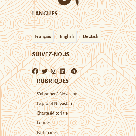
LANGUES
Français
English
Deutsch
SUIVEZ-NOUS
RUBRIQUES
S’abonner à Novastan
Le projet Novastan
Charte éditoriale
Equipe
Partenaires