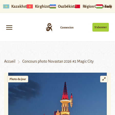
Kazakhstan
Kirghizstan
Ouzbékistan
Région Ouïghoure
Tadjik
S’abonner
Connexion
Accueil
Concours photo Novastan 2026 #2 Magic City
Photo du jour