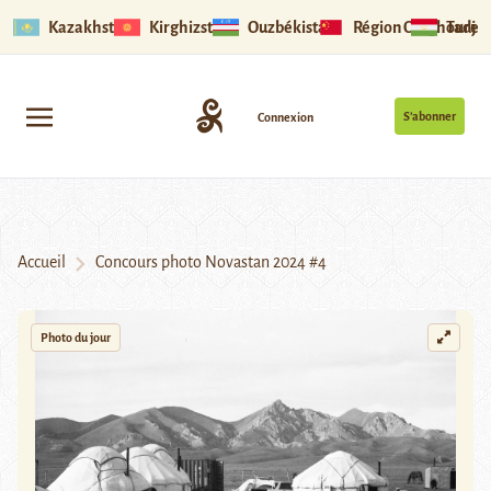
Kazakhstan
Kirghizstan
Ouzbékistan
Région Ouïghoure
Tadjik
S’abonner
Connexion
Accueil
Concours photo Novastan 2024 #4
Photo du jour