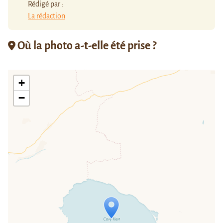
Rédigé par :
La rédaction
Où la photo a-t-elle été prise ?
+
−
Travelers' Map is loading...
If you see this after your page is