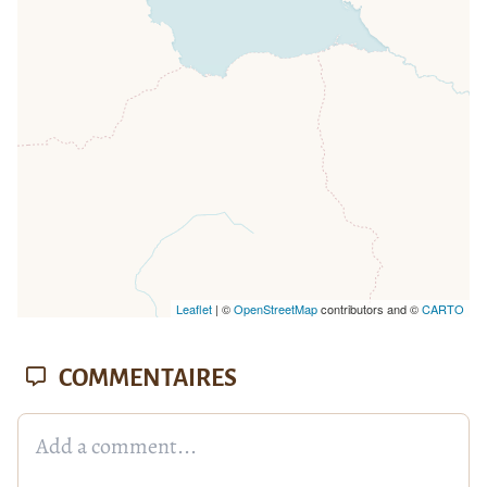
loaded completely, leafletJS files are
missing.
Leaflet
| ©
OpenStreetMap
contributors and ©
CARTO
COMMENTAIRES