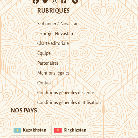
RUBRIQUES
S’abonner à Novastan
Le projet Novastan
Charte éditoriale
Equipe
Partenaires
Mentions légales
Contact
Conditions générales de vente
Conditions générales d’utilisation
NOS PAYS
Kazakhstan
Kirghizstan