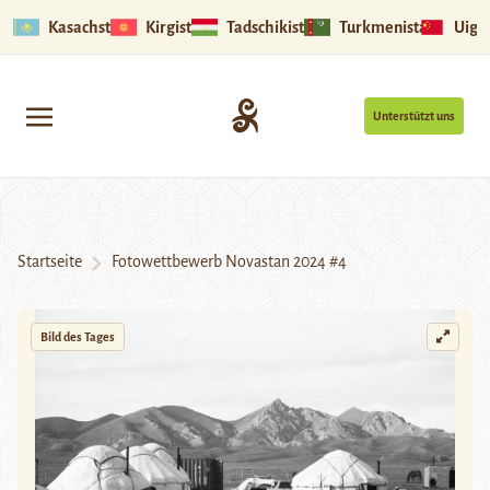
Kasachstan
Kirgistan
Tadschikistan
Turkmenistan
Uigu
Unterstützt uns
Startseite
Fotowettbewerb Novastan 2024 #4
Bild des Tages