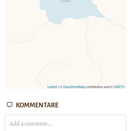
Seite vollständig geladen wurde,
fehlen leafletJS-Dateien.
Leaflet
| ©
OpenStreetMap
contributors and ©
CARTO
KOMMENTARE