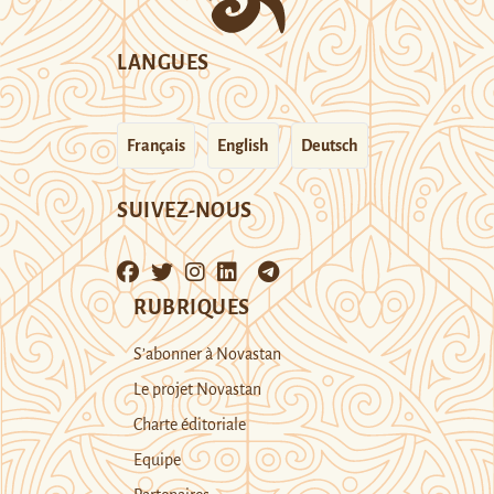
LANGUES
Français
English
Deutsch
SUIVEZ-NOUS
RUBRIQUES
S’abonner à Novastan
Le projet Novastan
Charte éditoriale
Equipe