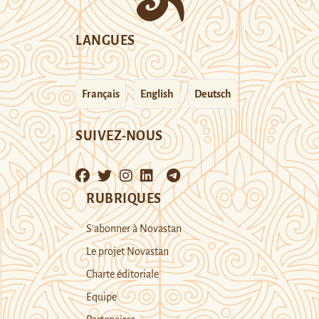
LANGUES
Français
English
Deutsch
SUIVEZ-NOUS
RUBRIQUES
S’abonner à Novastan
Le projet Novastan
Charte éditoriale
Equipe