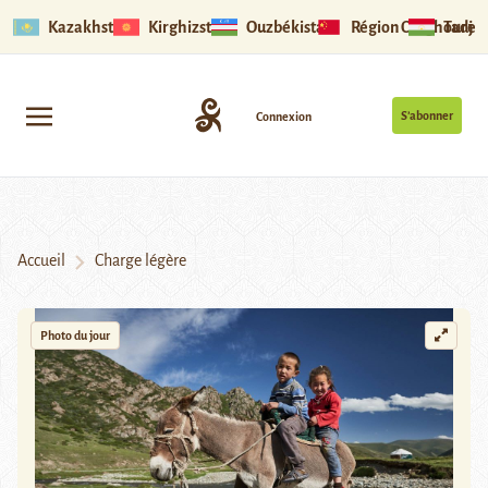
Kazakhstan
Kirghizstan
Ouzbékistan
Région Ouïghoure
Tadjik
S’abonner
Connexion
Accueil
Charge légère
Photo du jour