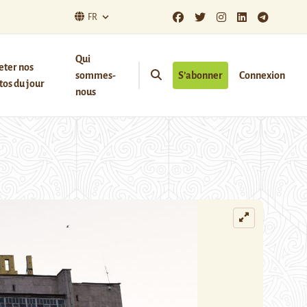
FR
Qui
eter nos
sommes-
S’abonner
Connexion
os du jour
nous