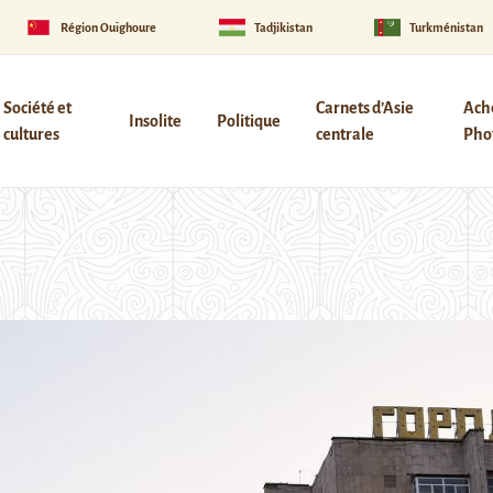
Région Ouïghoure
Tadjikistan
Turkménistan
Société et
Carnets d’Asie
Ach
Insolite
Politique
cultures
centrale
Phot