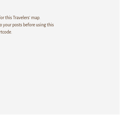
r this Travelers' map.
 your posts before using this
rtcode.