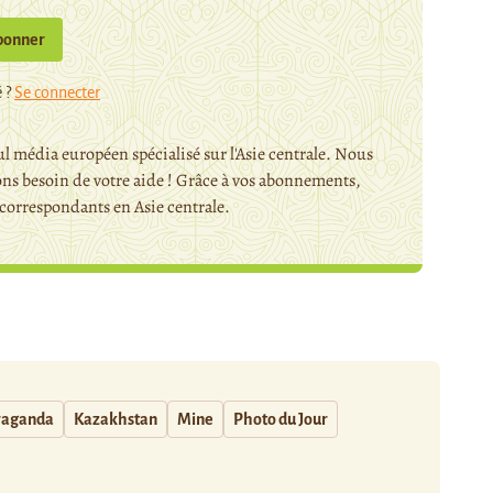
bonner
 ?
Se connecter
l média européen spécialisé sur l'Asie centrale. Nous
ns besoin de votre aide ! Grâce à vos abonnements,
orrespondants en Asie centrale.
raganda
Kazakhstan
Mine
Photo du Jour