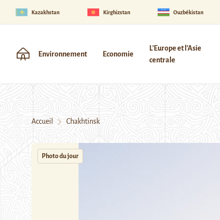
Kazakhstan
Kirghizstan
Ouzbékistan
L'Europe et l'Asie
Environnement
Economie
centrale
Accueil
Chakhtinsk
Photo du jour