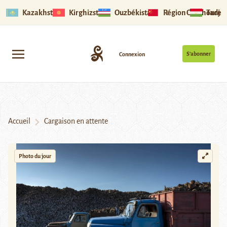
Kazakhstan
Kirghizstan
Ouzbékistan
Région Ouïghoure
Tadjik
S’abonner
Connexion
Accueil
Cargaison en attente
Photo du jour