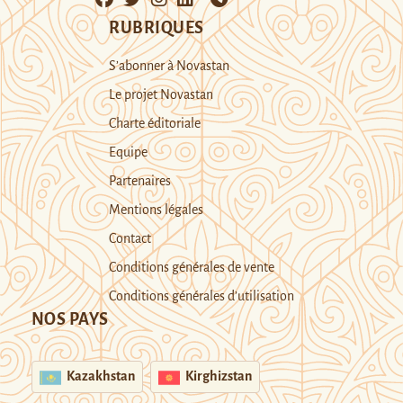
RUBRIQUES
S’abonner à Novastan
Le projet Novastan
Charte éditoriale
Equipe
Partenaires
Mentions légales
Contact
Conditions générales de vente
Conditions générales d’utilisation
NOS PAYS
Kazakhstan
Kirghizstan