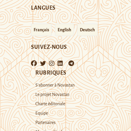
LANGUES
Français
English
Deutsch
SUIVEZ-NOUS
RUBRIQUES
S’abonner à Novastan
Le projet Novastan
Charte éditoriale
Equipe
Partenaires