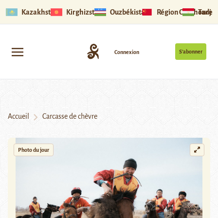
Kazakhstan
Kirghizstan
Ouzbékistan
Région Ouïghoure
Tadjik
S’abonner
Connexion
Accueil
Carcasse de chèvre
Photo du jour