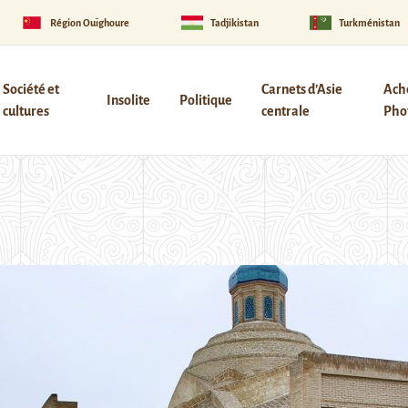
Région Ouïghoure
Tadjikistan
Turkménistan
Société et
Carnets d’Asie
Ach
Insolite
Politique
cultures
centrale
Phot