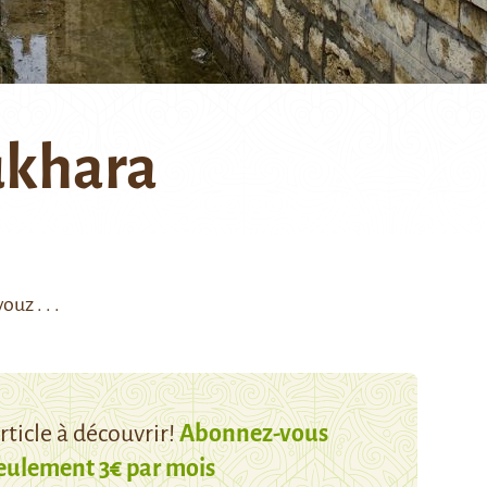
ukhara
uz . . .
ticle à découvrir!
Abonnez-vous
eulement 3€ par mois