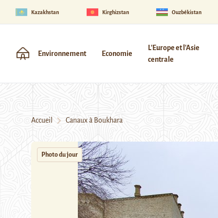
Kazakhstan
Kirghizstan
Ouzbékistan
L'Europe et l'Asie
Environnement
Economie
centrale
Accueil
Canaux à Boukhara
Photo du jour