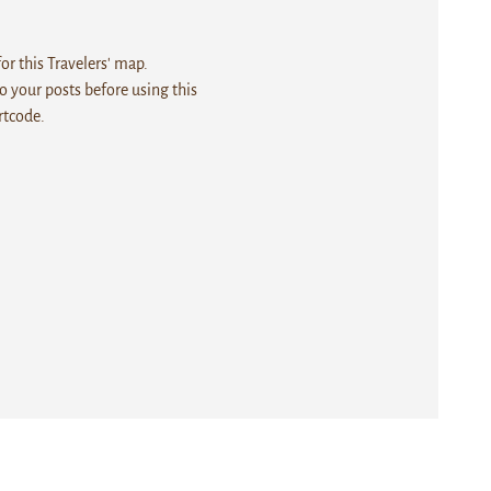
r this Travelers' map.
 your posts before using this
rtcode.