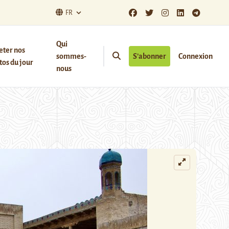
FR
Qui
eter nos
sommes-
S’abonner
Connexion
os du jour
nous