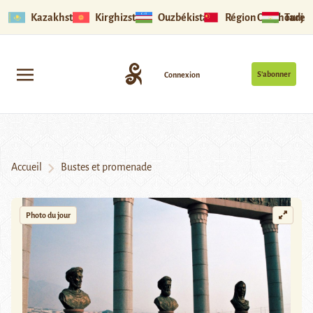
Kazakhstan
Kirghizstan
Ouzbékistan
Région Ouïghoure
Tadjik
S’abonner
Connexion
Accueil
Bustes et promenade
Photo du jour