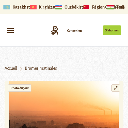
Kazakhstan
Kirghizstan
Ouzbékistan
Région Ouïghoure
Tadjik
S’abonner
Connexion
Accueil
Brumes matinales
Photo du jour