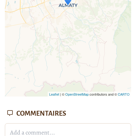
If you see this after your page is
loaded completely, leafletJS files are
missing.
Leaflet
| ©
OpenStreetMap
contributors and ©
CARTO
COMMENTAIRES