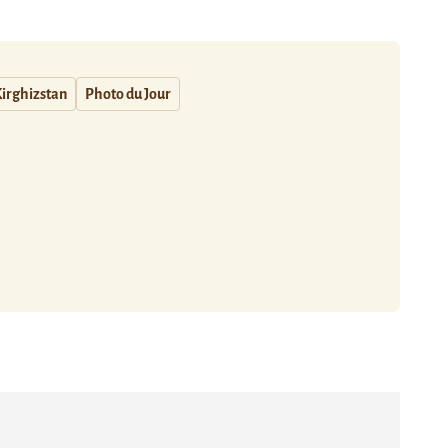
irghizstan
Photo du Jour