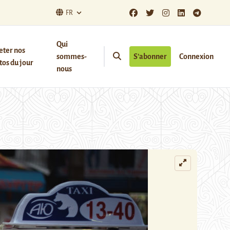
FR
Qui
eter nos
sommes-
S’abonner
Connexion
os du jour
nous