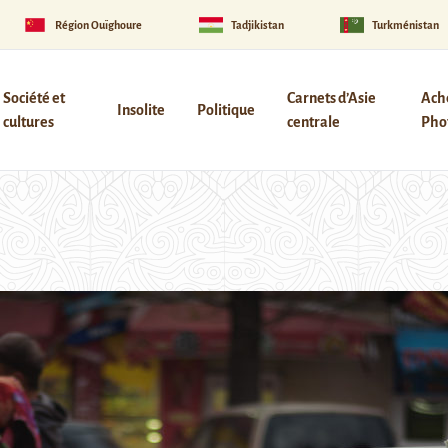
Région Ouïghoure
Tadjikistan
Turkménistan
Société et
Carnets d’Asie
Ach
Insolite
Politique
cultures
centrale
Phot