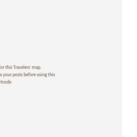
r this Travelers' map.
 your posts before using this
rtcode.