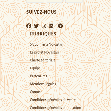
SUIVEZ-NOUS
RUBRIQUES
S’abonner à Novastan
Le projet Novastan
Charte éditoriale
Equipe
Partenaires
Mentions légales
Contact
Conditions générales de vente
Conditions générales d’utilisation