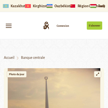
Kazakhstan
Kirghizstan
Ouzbékistan
Région Ouïghoure
Tadjik
S’abonner
Connexion
Accueil
Banque centrale
Photo du jour