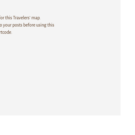
r this Travelers' map.
 your posts before using this
rtcode.