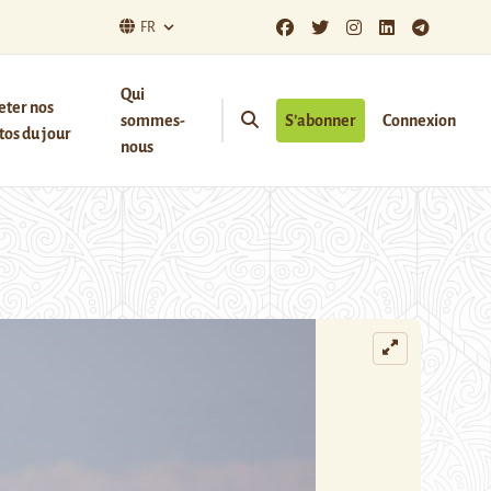
FR
Qui
eter nos
sommes-
S’abonner
Connexion
os du jour
nous