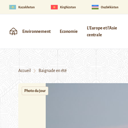
Kazakhstan
Kirghizstan
Ouzbékistan
L'Europe et l'Asie
Environnement
Economie
centrale
Accueil
Baignade en été
Photo du jour