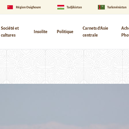
Région Ouïghoure
Tadjikistan
Turkménistan
Société et
Carnets d’Asie
Ach
Insolite
Politique
cultures
centrale
Phot