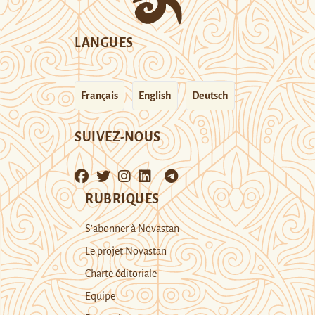
LANGUES
Français
English
Deutsch
SUIVEZ-NOUS
RUBRIQUES
S’abonner à Novastan
Le projet Novastan
Charte éditoriale
Equipe