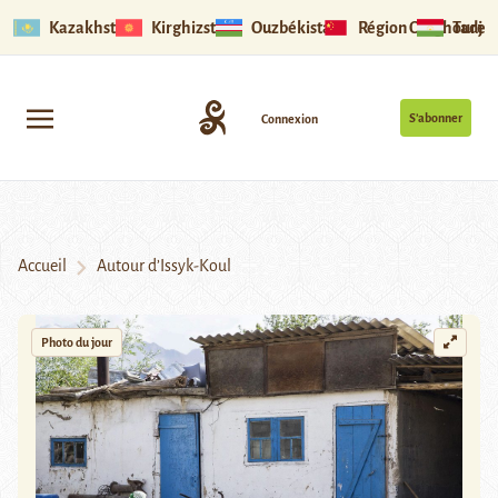
Kazakhstan
Kirghizstan
Ouzbékistan
Région Ouïghoure
Tadjik
S’abonner
Connexion
Accueil
Autour d’Issyk-Koul
Photo du jour