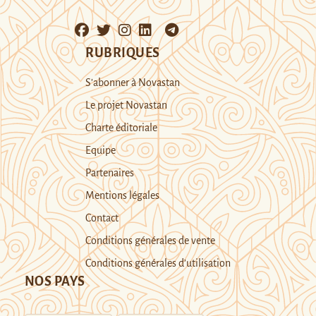
RUBRIQUES
S’abonner à Novastan
Le projet Novastan
Charte éditoriale
Equipe
Partenaires
Mentions légales
Contact
Conditions générales de vente
Conditions générales d’utilisation
NOS PAYS