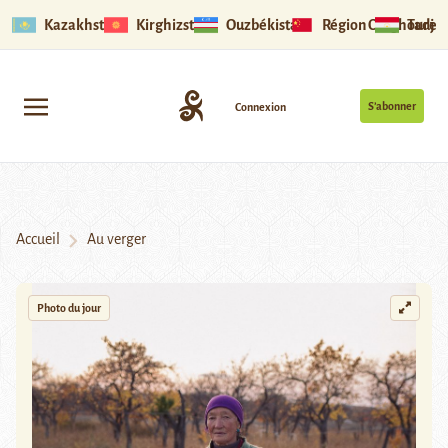
Kazakhstan
Kirghizstan
Ouzbékistan
Région Ouïghoure
Tadjik
S’abonner
Connexion
Accueil
Au verger
Photo du jour