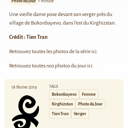
Photo du jour
1 minute
Une vieille dame pose devant son verger près du
village de
Bokonbayevo
, dans l’est du Kirghizstan.
Crédit :
Tien Tran
Retrouvez toutes les photos de la série
ici
.
Retrouvez toutes nos photos du jour
ici
.
TAGS
18 février 2019
Bokonbayevo
Femme
Kirghizstan
Photo du Jour
Tien Tran
Verger