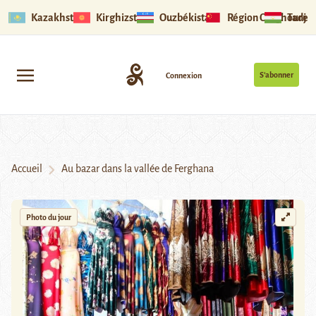
Kazakhstan
Kirghizstan
Ouzbékistan
Région Ouïghoure
Tadjik
S’abonner
Connexion
Accueil
Au bazar dans la vallée de Ferghana
Photo du jour