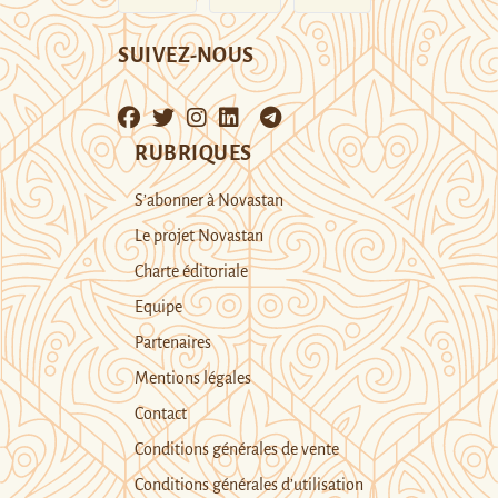
SUIVEZ-NOUS
RUBRIQUES
S’abonner à Novastan
Le projet Novastan
Charte éditoriale
Equipe
Partenaires
Mentions légales
Contact
Conditions générales de vente
Conditions générales d’utilisation