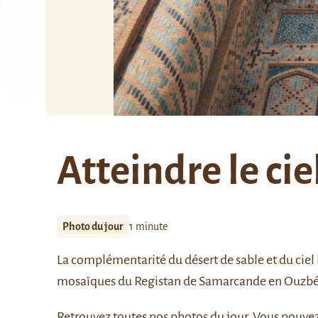
Atteindre le cie
Photo du jour
1 minute
La complémentarité du désert de sable et du ciel b
mosaïques du Registan de Samarcande en Ouzbé
Retrouvez
toutes nos photos du jour
. Vous pouve