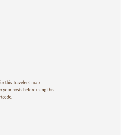
r this Travelers' map.
 your posts before using this
rtcode.