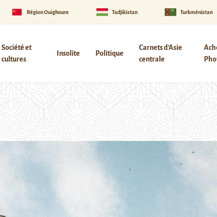
Région Ouïghoure
Tadjikistan
Turkménistan
Société et
Carnets d’Asie
Ach
Insolite
Politique
cultures
centrale
Phot