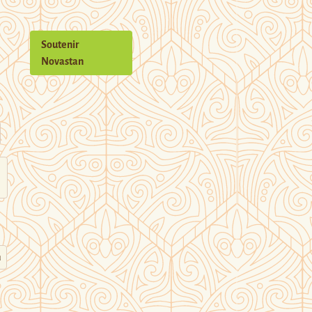
Soutenir
Novastan
n