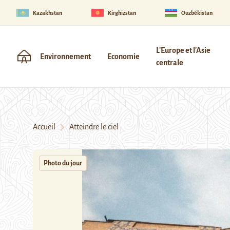
Kazakhstan
Kirghizstan
Ouzbékistan
L'Europe et l'Asie
Environnement
Economie
centrale
Accueil
Atteindre le ciel
Photo du jour