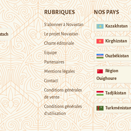
RUBRIQUES
NOS PAYS
S’abonner à Novastan
Kazakhstan
Le projet Novastan
tsch
Kirghizstan
Charte éditoriale
Equipe
Ouzbékistan
Partenaires
Région
Mentions légales
Ouïghoure
Contact
Conditions générales
Tadjikistan
de vente
Conditions générales
Turkménista
d’utilisation