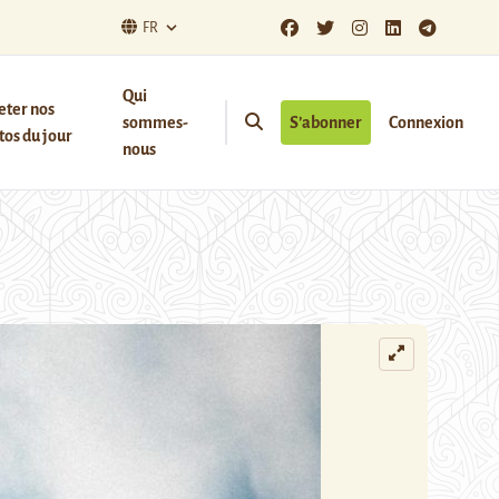
FR
Qui
eter nos
sommes-
S’abonner
Connexion
os du jour
nous