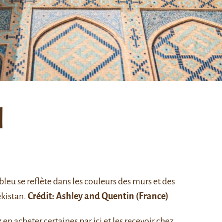
l
leu se reflète dans les couleurs des murs et des
kistan.
Crédit:
Ashley and Quentin
(France)
z
en acheter certaines par ici
et les recevoir chez