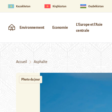
Kazakhstan
Kirghizstan
Ouzbékistan
L'Europe et l'Asie
Environnement
Economie
centrale
Accueil
Asphalte
Photo du jour