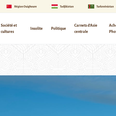
Région Ouïghoure
Tadjikistan
Turkménistan
Société et
Carnets d’Asie
Ach
Insolite
Politique
cultures
centrale
Phot