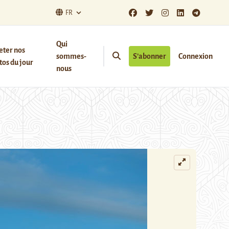
FR
Qui
eter nos
sommes-
S’abonner
Connexion
os du jour
nous