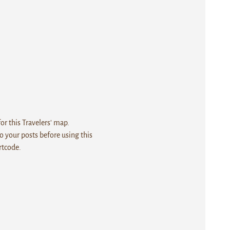
r this Travelers' map.
 your posts before using this
rtcode.