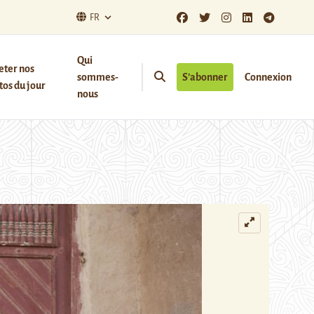
FR
Qui
eter nos
sommes-
S’abonner
Connexion
os du jour
nous