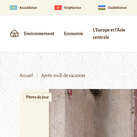
Kazakhstan
Kirghizstan
Ouzbékistan
L'Europe et l'Asie
Environnement
Economie
centrale
Accueil
Après-midi de vacances
Photo du jour