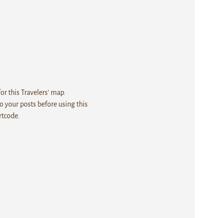
r this Travelers' map.
 your posts before using this
rtcode.