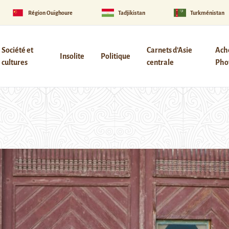
Région Ouïghoure
Tadjikistan
Turkménistan
Société et
Carnets d’Asie
Ach
Insolite
Politique
cultures
centrale
Phot