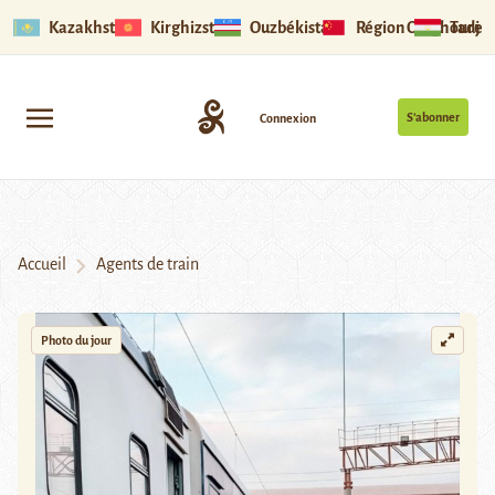
Kazakhstan
Kirghizstan
Ouzbékistan
Région Ouïghoure
Tadjik
S’abonner
Connexion
Accueil
Agents de train
Photo du jour