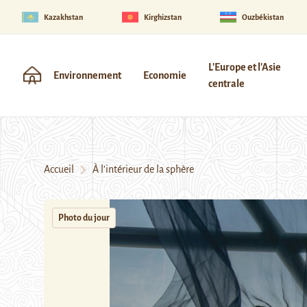
Kazakhstan
Kirghizstan
Ouzbékistan
L'Europe et l'Asie
Environnement
Economie
centrale
Accueil
À l’intérieur de la sphère
Photo du jour