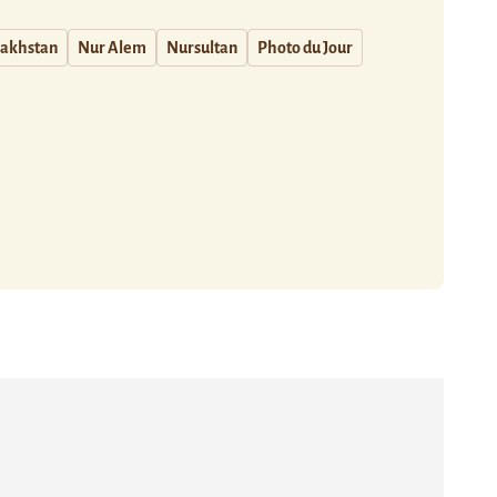
akhstan
Nur Alem
Nursultan
Photo du Jour