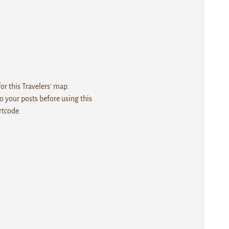
r this Travelers' map.
 your posts before using this
rtcode.