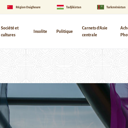
Région Ouïghoure
Tadjikistan
Turkménistan
Société et
Carnets d’Asie
Ach
Insolite
Politique
cultures
centrale
Phot