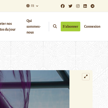
FR
Qui
eter nos
sommes-
S’abonner
Connexion
os du jour
nous