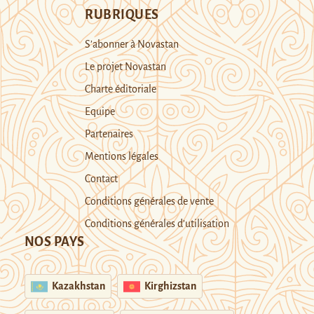
RUBRIQUES
S’abonner à Novastan
Le projet Novastan
Charte éditoriale
Equipe
Partenaires
Mentions légales
Contact
Conditions générales de vente
Conditions générales d’utilisation
NOS PAYS
Kazakhstan
Kirghizstan