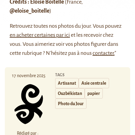
Crédits : Éloise Boitelle
(France,
@eloise_boitelle
)
Retrouvez
toutes nos photos du jour
. Vous pouvez
en acheter certaines par ici
et les recevoir chez
vous. Vous aimeriez voir vos photos figurer dans
cette rubrique ? N'hésitez pas à nous
contacter.
"
TAGS
17 novembre 2025
Artisanat
Asie centrale
Ouzbékistan
papier
Photo du Jour
Rédigé par :