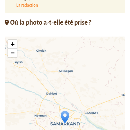
La rédaction
Où la photo a-t-elle été prise ?
+
−
Travelers' Map is loading...
If you see this after your page is
loaded completely, leafletJS files are